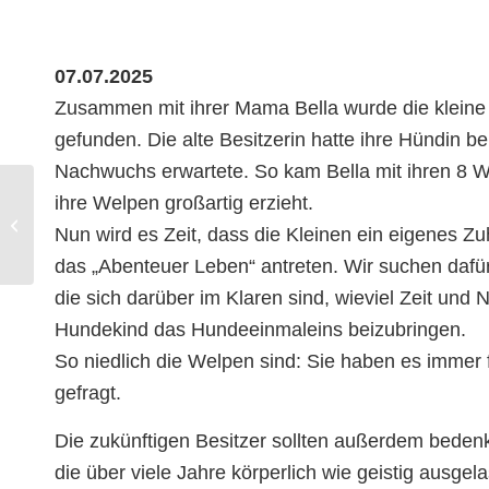
07.07.2025
Zusammen mit ihrer Mama Bella wurde die kleine
gefunden. Die alte Besitzerin hatte ihre Hündin 
Nachwuchs erwartete. So kam Bella mit ihren 8 W
ihre Welpen großartig erzieht.
Paula – ca. 3 Monate
junge Vizsla Mixhündin
Nun wird es Zeit, dass die Kleinen ein eigenes Zu
– versprochen
das „Abenteuer Leben“ antreten. Wir suchen dafür
die sich darüber im Klaren sind, wieviel Zeit und 
Hundekind das Hundeeinmaleins beizubringen.
So niedlich die Welpen sind: Sie haben es immer 
gefragt.
Die zukünftigen Besitzer sollten außerdem beden
die über viele Jahre körperlich wie geistig ausge