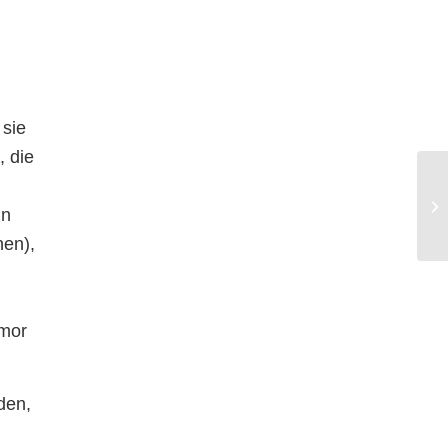
 sie
, die
in
nen),
umor
den,