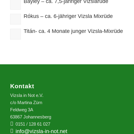
Bayley – ca. 7,5-jähriger Vizslarüde
Rókus – ca. 6-jähriger Vizsla Mixrüde
Titán- ca. 4 Monate junger Vizsla-Mixrüde
Kontakt
Vizsla in Not e.V.
c/o Martina Zürn
Feldweg 3A
63867 Johannesberg
0151 / 128 61 027
info@vizsla-in-not.net