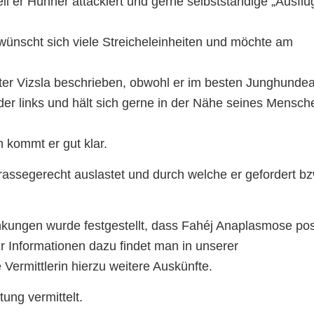
 er Hühner attackiert und gerne selbstständige „Ausflü
wünscht sich viele Streicheleinheiten und möchte am
laxter Vizsla beschrieben, obwohl er im besten Junghundea
s oder links und hält sich gerne in der Nähe seines Mensch
 kommt er gut klar.
 rassegerecht auslastet und durch welche er gefordert bz
nkungen wurde festgestellt, dass Fahéj Anaplasmose pos
r Informationen dazu findet man in unserer
ie Vermittlerin hierzu weitere Auskünfte.
tung vermittelt.