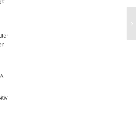
ge“
lter
en
w.
itiv