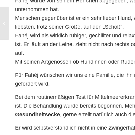
Fahéj wurde von seinem Herrchen abgegeben, weil
unternommen hat.
Mila – ca. 7-jährige
Menschen gegenüber ist er ein sehr lieber Hund, 
Vizslahündin in
liebsten, trotz seiner Größe, auf den „Schoß“.
NRW/Ruhrgebiet
(Deutschland)
Fahéj wird als wirklich ruhiger, gechillter und re
ist. Er läuft an der Leine, zieht nicht nach recht
auf.
Mit seinen Artgenossen ob Hündinnen oder Rüden
Für Fahéj wünschen wir uns eine Familie, die ihn
gefördert wird.
Bei dem routinemäßigen Test für Mittelmeererkra
ist. Die Behandlung wurde bereits begonnen. Meh
Gesundheitsecke
, gerne erteilt natürlich auch d
Er wird selbstverständlich nicht in eine Zwingerhal