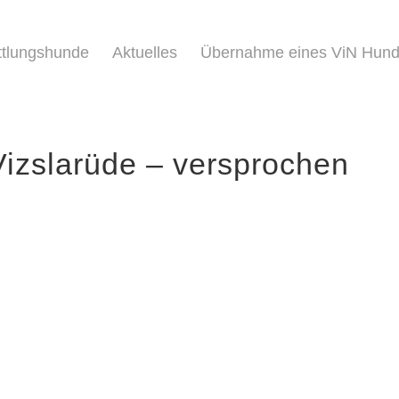
ttlungshunde
Aktuelles
Übernahme eines ViN Hun
 Vizslarüde – versprochen