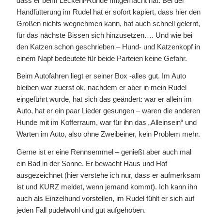
dass er beim Leckerli-Runde mitgemacht hat. Bei der
Handfütterung im Rudel hat er sofort kapiert, dass hier den
Großen nichts wegnehmen kann, hat auch schnell gelernt,
für das nächste Bissen sich hinzusetzen…. Und wie bei
den Katzen schon geschrieben – Hund- und Katzenkopf in
einem Napf bedeutete für beide Parteien keine Gefahr.
Beim Autofahren liegt er seiner Box -alles gut. Im Auto
bleiben war zuerst ok, nachdem er aber in mein Rudel
eingeführt wurde, hat sich das geändert: war er allein im
Auto, hat er ein paar Lieder gesungen – waren die anderen
Hunde mit im Kofferraum, war für ihn das „Alleinsein“ und
Warten im Auto, also ohne Zweibeiner, kein Problem mehr.
Gerne ist er eine Rennsemmel – genießt aber auch mal
ein Bad in der Sonne. Er bewacht Haus und Hof
ausgezeichnet (hier verstehe ich nur, dass er aufmerksam
ist und KURZ meldet, wenn jemand kommt). Ich kann ihn
auch als Einzelhund vorstellen, im Rudel fühlt er sich auf
jeden Fall pudelwohl und gut aufgehoben.