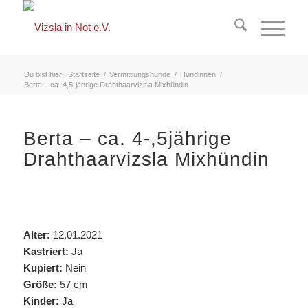
springen
Du bist hier:
Startseite
/
Vermittlungshunde
/
Hündinnen
/
Berta – ca. 4,5-jährige Drahthaarvizsla Mixhündin
Berta – ca. 4-,5jährige
Drahthaarvizsla Mixhündin
Alter:
12.01.2021
Kastriert:
Ja
Kupiert:
Nein
Größe:
57 cm
Kinder:
Ja